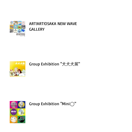
ART!ART!OSAKA NEW WAVE
GALLERY
Group Exhibition "犬犬犬展"
Group Exhibition "Mini◯"