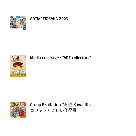
ART!ART!OSAKA 2023
Media coverage : "ART collectors'"
Group Exhibition "童謡 Kawaii!! レ
コジャケと楽しい作品展"