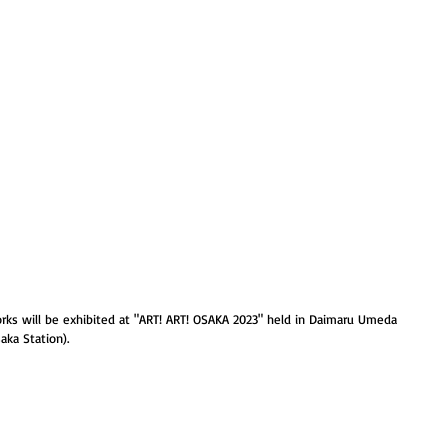
himada
Artworks
About
Beagle
ks will be exhibited at "ART! ART! OSAKA 2023" held in Daimaru Umeda 
aka Station).