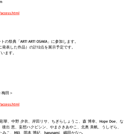
m 
access.html
典「ART! ART! OSAKA」に参加します。
降に発表した作品）の計12点を展示予定です。
ています。
ム＜梅田＞
access.html
 裕理、前田 彩華、中野 夕衣、岸田リサ、ちぎらしょうこ、森 博幸、Hope Doe、な
、後出 恵、妄想ハクビシン、やまさきあやこ、北奥 美帆、うしぞら、
けたみこ、MEI、岡本 博紀、harunami、嶋田かなへ