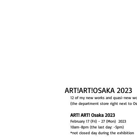
Kanahe S
Portfolio
Information
ART!ART!OSAKA 2023
12 of my new works and quasi-new wor
(the department store right next to Os
ART! ART! Osaka 2023
February 17 (Fri) - 27 (Mon)  2023
10am-8pm (the last day: -5pm)
*not closed day during the exhibition 