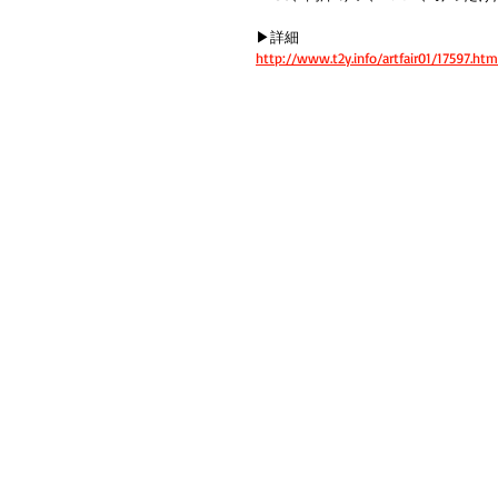
▶︎詳細
http://www.t2y.info/artfair01/17597.htm