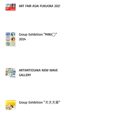
ART FAIR ASIA FUKUOKA 2025
Group Exhibition "MINI◯"
2024
ART!ART!OSAKA NEW WAVE
GALLERY
Group Exhibition "犬犬犬展"