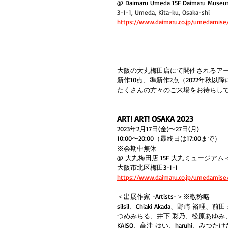
@ Daimaru Umeda 15F Daimaru Museu
3-1-1, Umeda, Kita-ku, Osaka-shi 
https://www.daimaru.co.jp/umedamise/
大阪の大丸梅田店にて開催されるアートの祭
新作10点、準新作2点（2022年秋以
たくさんの方々のご来場をお待ちし
ART! ART! OSAKA 2023
2023年2月17日(金)〜27日(月)
10:00〜20:00（最終日は17:00まで）
※会期中無休
@ 大丸梅田店 15F 大丸ミュージア
大阪市北区梅田3-1-1
https://www.daimaru.co.jp/umedamise/
＜出展作家 -Artists-＞※敬称略
silsil、Chiaki Akada、野崎
つめみちる、井下 彩乃、松原あゆみ
KAISO、高津 ゆい、haruhi、みつた