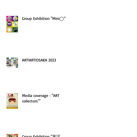
Group Exhibition "Mini◯"
ART!ART!OSAKA 2023
Media coverage : "ART
collectors'"
Group Exhibition "童謡