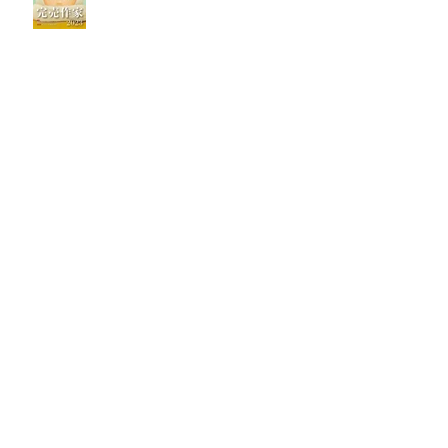
Group Exhibition "童謡 Kawaii!! レ
コジャケと楽しい作品展"
GALLERY TATSUYA COLLECTION
2022 Osaka