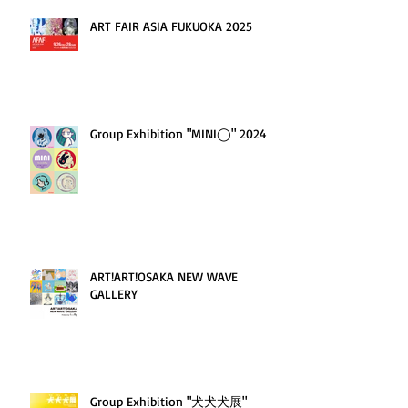
ART FAIR ASIA FUKUOKA 2025
Group Exhibition "MINI◯" 2024
ART!ART!OSAKA NEW WAVE
GALLERY
Group Exhibition "犬犬犬展"