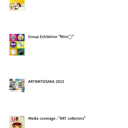
Group Exhibition "Mini◯"
ART!ART!OSAKA 2023
Media coverage : "ART collectors'"