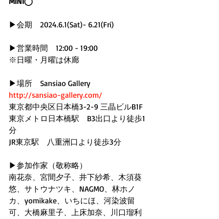
MINI◯ 
▶︎会期　2024.6.1(Sat)- 6.21(Fri)
▶︎営業時間　12:00 - 19:00
※日曜・月曜は休廊
▶︎場所　Sansiao Gallery 
http://sansiao-gallery.com/
東京都中央区日本橋3-2-9 三晶ビルB1F
東京メトロ日本橋駅　B3出口より徒歩1
分
JR東京駅　八重洲口より徒歩3分
▶︎参加作家（敬称略）
南花奈、宮間夕子、井下紗希、木須葵
悠、サトウナツキ、NAGMO、林ホノ
カ、yomikake、いちにほ、河染波留
可、大橋麻里子、上床加奈、川口瑠利