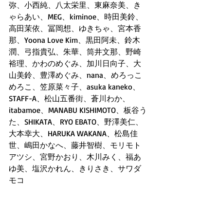
弥、小西純、八太栄里、東麻奈美、き
ゃらあい、MEG、kiminoe、時田美鈴、
高田茉依、冨岡想、ゆきちゃ、宮本香
那、Yoona Love Kim、黒田阿未、鈴木
潤、弓指貴弘、朱華、筒井文那、野崎
裕理、かわのめぐみ、加川日向子、大
山美鈴、豊澤めぐみ、nana、めろっこ
めろこ、笠原菜々子、asuka kaneko、
STAFF-A、松山五番街、蒼川わか、
itabamoe、MANABU KISHIMOTO、板谷う
た、SHIKATA、RYO EBATO、野澤美仁、
大本幸大、HARUKA WAKANA、松島佳
世、嶋田かなへ、藤井智樹、モリモト
アツシ、宮野かおり、木川みく、福あ
ゆ美、塩沢かれん、きりさき、サワダ
モコ