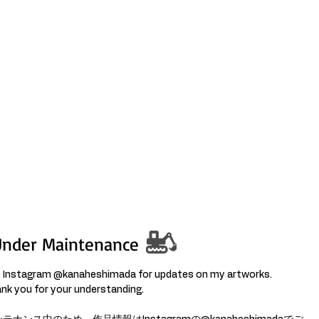
himada
Artworks
About
Beagle
Under Maintenance
 Instagram @kanaheshimada for updates on my artworks.
nk you for your understanding.